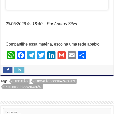
28/05/2026 às 18:40 – Por Andros Silva
Compartilhe essa matéria, escolha uma rede abaixo.
W
F
T
T
Li
G
E
S
h
a
el
wi
n
m
m
h
at
c
e
tt
k
ail
ail
ar
s
e
gr
er
e
e
Tags
JABOATÃO
JABOATÃODOSGUARARAPES
A
b
a
dI
PREFEITURADOJABOATÃO
p
o
m
n
p
o
k