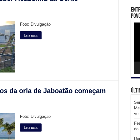
Entr
Povo
Foto: Divulgação
Toc
de
víd
Leia mais
os da orla de Jaboatão começam
Últi
Sem
Med
ve
Foto: Divulgação
Fes
Leia mais
do 
Dep