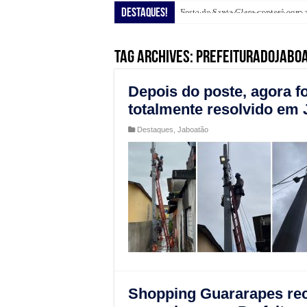
Destaques!
Festa de Santa Clara contará com 
Shopping Guararapes presenteia c
Tag Archives:
prefeituradojabo
Depois do poste, agora f
totalmente resolvido em
Destaques
,
Jaboatão
Shopping Guararapes rec