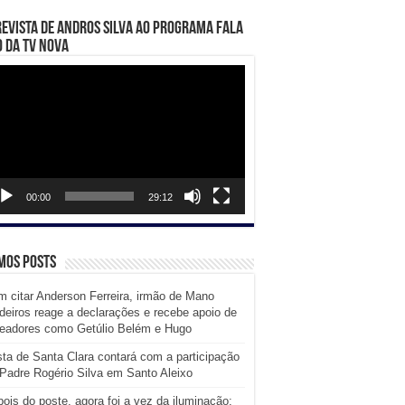
evista de Andros Silva ao programa Fala
 da TV Nova
ador
eo
00:00
29:12
mos posts
 citar Anderson Ferreira, irmão de Mano
eiros reage a declarações e recebe apoio de
readores como Getúlio Belém e Hugo
ta de Santa Clara contará com a participação
Padre Rogério Silva em Santo Aleixo
ois do poste, agora foi a vez da iluminação: