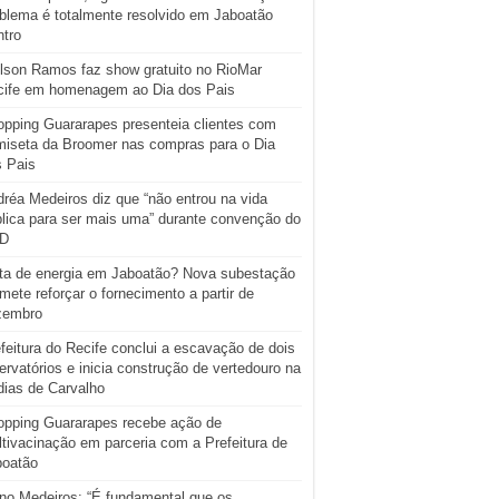
blema é totalmente resolvido em Jaboatão
tro
lson Ramos faz show gratuito no RioMar
cife em homenagem ao Dia dos Pais
pping Guararapes presenteia clientes com
iseta da Broomer nas compras para o Dia
s Pais
réa Medeiros diz que “não entrou na vida
lica para ser mais uma” durante convenção do
D
ta de energia em Jaboatão? Nova subestação
mete reforçar o fornecimento a partir de
zembro
feitura do Recife conclui a escavação de dois
ervatórios e inicia construção de vertedouro na
ias de Carvalho
opping Guararapes recebe ação de
tivacinação em parceria com a Prefeitura de
boatão
o Medeiros: “É fundamental que os