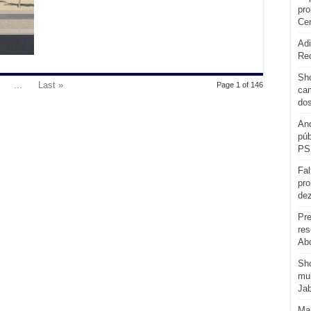
pro
Cen
Adi
Re
Sho
...
Last »
Page 1 of 146
cam
do
And
púb
PS
Fal
pro
de
Pre
res
Abd
Sh
mul
Ja
Man