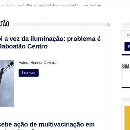
a participação do Padre Rogério Silva em Santo Aleixo
lientes com camiseta da Broomer nas compras para o Dia dos Pais
atão
oi a vez da iluminação: problema é
 Jaboatão Centro
Fotos: Renner Oliveira
Siga
Leia mais
ebe ação de multivacinação em