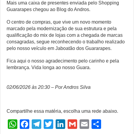
Mais uma caixa de presentes enviada pelo Shopping
Guararapes chegou ao Blog do Andros.
O centro de compras, que vive um novo momento
marcado pela modernização de sua estrutura e pela
qualificação do mix de lojas com a chegada de marcas
consagradas, segue reconhecendo o trabalho realizado
pelo nosso veículo em Jaboatão dos Guararapes.
Fica aqui o nosso agradecimento pelo carinho e pela
lembrança. Vida longa ao nosso Guara.
02/06/2026 às 20:30 – Por Andros Silva
Compartilhe essa matéria, escolha uma rede abaixo.
W
F
T
T
Li
G
E
S
h
a
el
wi
n
m
m
h