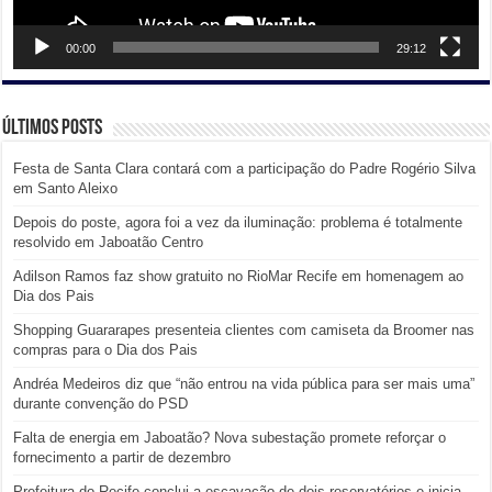
00:00
29:12
Últimos posts
Festa de Santa Clara contará com a participação do Padre Rogério Silva
em Santo Aleixo
Depois do poste, agora foi a vez da iluminação: problema é totalmente
resolvido em Jaboatão Centro
Adilson Ramos faz show gratuito no RioMar Recife em homenagem ao
Dia dos Pais
Shopping Guararapes presenteia clientes com camiseta da Broomer nas
compras para o Dia dos Pais
Andréa Medeiros diz que “não entrou na vida pública para ser mais uma”
durante convenção do PSD
Falta de energia em Jaboatão? Nova subestação promete reforçar o
fornecimento a partir de dezembro
Prefeitura do Recife conclui a escavação de dois reservatórios e inicia