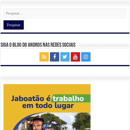
p
o
k
Siga o Blog do Andros nas Redes Sociais