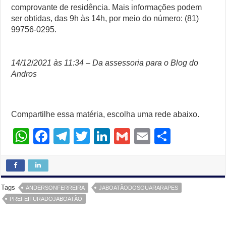
comprovante de residência. Mais informações podem
ser obtidas, das 9h às 14h, por meio do número: (81)
99756-0295.
14/12
/
2021 às 11:34 – Da assessoria para o Blog do
Andros
Compartilhe essa matéria, escolha uma rede abaixo.
W
F
T
T
Li
G
E
S
h
a
el
wi
n
m
m
h
at
c
e
tt
k
ail
ail
ar
s
e
gr
er
e
e
Tags
ANDERSONFERREIRA
JABOATÃODOSGUARARAPES
A
b
a
dI
PREFEITURADOJABOATÃO
p
o
m
n