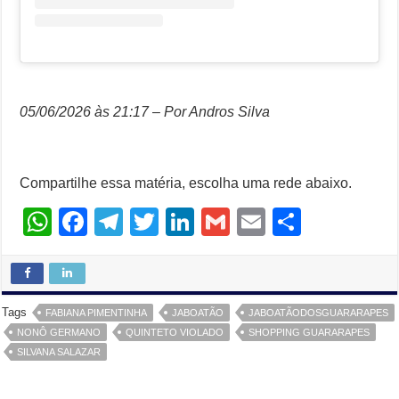
05/06/2026 às 21:17 – Por Andros Silva
Compartilhe essa matéria, escolha uma rede abaixo.
W
F
T
T
Li
G
E
S
h
a
el
wi
n
m
m
h
at
c
e
tt
k
ail
ail
ar
s
e
gr
er
e
e
Tags
FABIANA PIMENTINHA
JABOATÃO
JABOATÃODOSGUARARAPES
A
b
a
dI
NONÔ GERMANO
QUINTETO VIOLADO
SHOPPING GUARARAPES
SILVANA SALAZAR
p
o
m
n
p
o