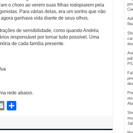
pro
ram o choro ao verem suas filhas rodopiarem pela
Cen
gonistas. Para várias delas, era um sonho que não
 agora ganhava vida diante de seus olhos.
Adi
Re
trações de sensibilidade, como quando Andréa
Sho
rios responsável por tornar tudo possível. Uma
cam
ria de cada família presente.
do
And
púb
PS
lva
Fal
pro
de
uma rede abaixo.
Pre
res
E
S
Abd
m
m
h
Sh
mul
l
ail
ar
Ja
Man