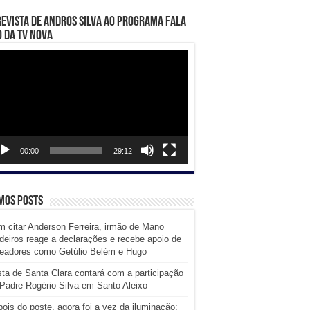
evista de Andros Silva ao programa Fala
 da TV Nova
ador
eo
00:00
29:12
mos posts
 citar Anderson Ferreira, irmão de Mano
eiros reage a declarações e recebe apoio de
readores como Getúlio Belém e Hugo
ta de Santa Clara contará com a participação
Padre Rogério Silva em Santo Aleixo
ois do poste, agora foi a vez da iluminação: