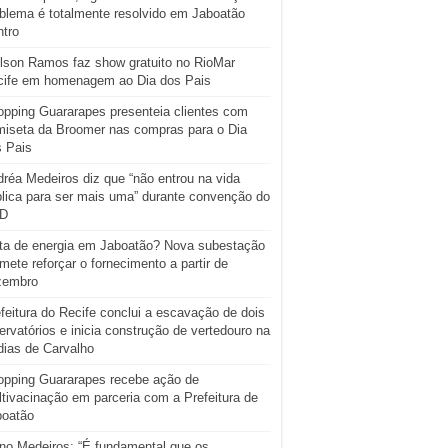
blema é totalmente resolvido em Jaboatão
tro
lson Ramos faz show gratuito no RioMar
cife em homenagem ao Dia dos Pais
pping Guararapes presenteia clientes com
iseta da Broomer nas compras para o Dia
s Pais
réa Medeiros diz que “não entrou na vida
lica para ser mais uma” durante convenção do
D
ta de energia em Jaboatão? Nova subestação
mete reforçar o fornecimento a partir de
zembro
feitura do Recife conclui a escavação de dois
ervatórios e inicia construção de vertedouro na
ias de Carvalho
opping Guararapes recebe ação de
tivacinação em parceria com a Prefeitura de
boatão
o Medeiros: “É fundamental que os