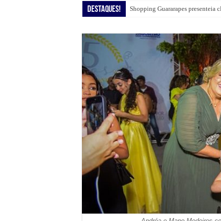
Destaques!
Shopping Guararapes presenteia c
Andréa e Mano Medeiros co