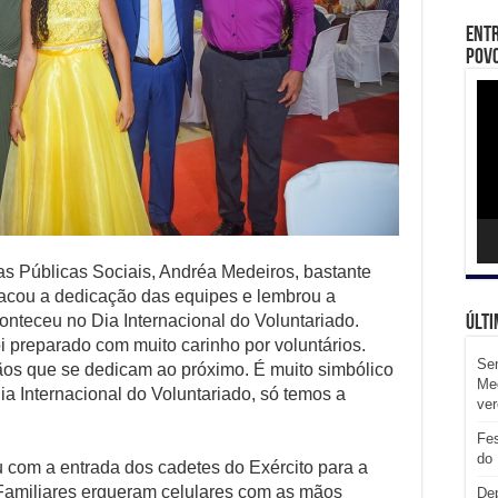
Entr
Povo
Toc
de
víd
cas Públicas Sociais, Andréa Medeiros, bastante
tacou a dedicação das equipes e lembrou a
conteceu no Dia Internacional do Voluntariado.
Últi
i preparado com muito carinho por voluntários.
Sem
ãos que se dedicam ao próximo. É muito simbólico
Med
a Internacional do Voluntariado, só temos a
ve
Fes
do 
com a entrada dos cadetes do Exército para a
. Familiares ergueram celulares com as mãos
Dep