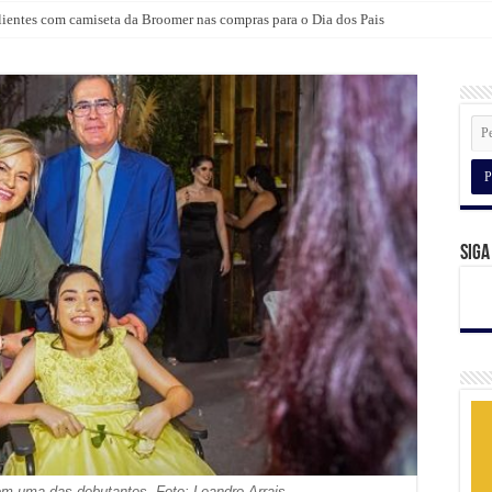
lientes com camiseta da Broomer nas compras para o Dia dos Pais
Siga
m uma das debutantes. Foto: Leandro Arrais