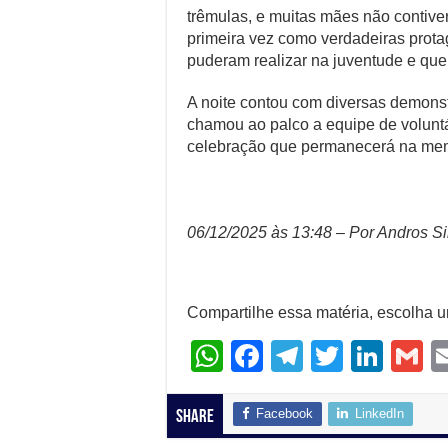
trêmulas, e muitas mães não contive
primeira vez como verdadeiras prota
puderam realizar na juventude e que
A noite contou com diversas demons
chamou ao palco a equipe de voluntá
celebração que permanecerá na memó
06/12/2025 às 13:48 – Por Andros Si
Compartilhe essa matéria, escolha 
W
F
T
T
Li
G
h
a
el
wi
n
at
c
e
tt
k
ai
Facebook
LinkedIn
Share