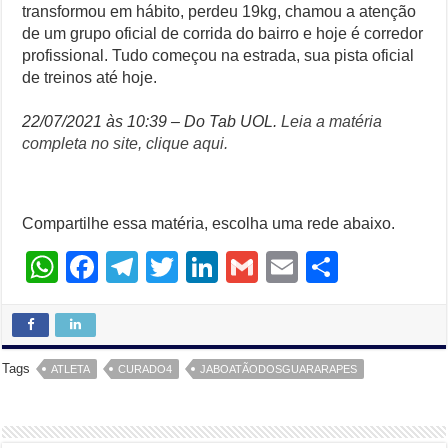
transformou em hábito, perdeu 19kg, chamou a atenção
de um grupo oficial de corrida do bairro e hoje é corredor
profissional. Tudo começou na estrada, sua pista oficial
de treinos até hoje.
22/07/2021 às 10:39 – Do Tab UOL.
Leia a matéria
completa no site, clique aqui.
Compartilhe essa matéria, escolha uma rede abaixo.
W
F
T
T
Li
G
E
S
h
a
el
wi
n
m
m
h
at
c
e
tt
k
ail
ail
ar
s
e
gr
er
e
e
Tags
ATLETA
CURADO4
JABOATÃODOSGUARARAPES
A
b
a
dI
p
o
m
n