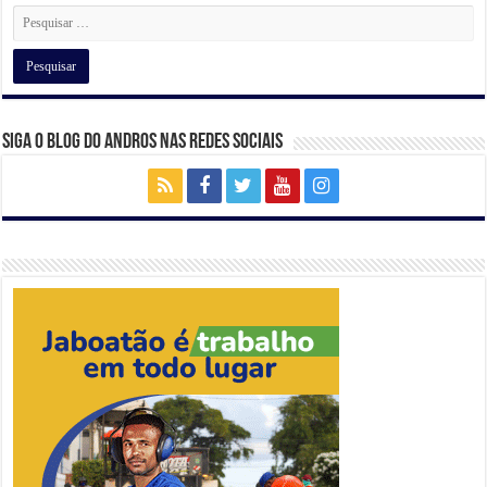
p
o
k
Siga o Blog do Andros nas Redes Sociais