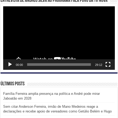
Entrevista de Andros Silva ao programa Fala Povo da TV Nova
Tocador
de
vídeo
00:00
29:12
Últimos posts
Família Ferreira amplia presença na política e André pode mirar
Jaboatão em 2028
Sem citar Anderson Ferreira, irmão de Mano Medeiros reage a
declarações e recebe apoio de vereadores como Getúlio Belém e Hugo