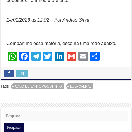
pedestres”, afirmou o prefeito.
14/01/2026 às 12:02 – Por Andros Silva
Compartilhe essa matéria, escolha uma rede abaixo.
W
F
T
T
Li
G
E
S
h
a
el
wi
n
m
m
h
at
c
e
tt
k
ail
ail
ar
s
e
gr
er
e
e
Tags
CABO DE SANTO AGOSTINHO
LULA CABRAL
A
b
a
dI
p
o
m
n
p
o
k