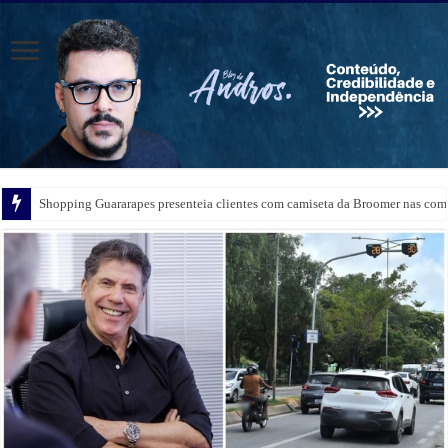
Shopping Guararapes presenteia clientes com camiseta da Broomer nas comp