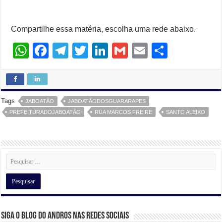
Compartilhe essa matéria, escolha uma rede abaixo.
W
F
T
T
Li
G
E
S
h
a
el
wi
n
m
m
h
at
c
e
tt
k
ail
ail
ar
s
e
gr
er
e
e
Tags
JABOATÃO
JABOATÃODOSGUARARAPES
A
b
a
dI
PREFEITURADOJABOATÃO
RUA MARCOS FREIRE
SANTO ALEIXO
p
o
m
n
p
o
k
Siga o Blog do Andros nas Redes Sociais