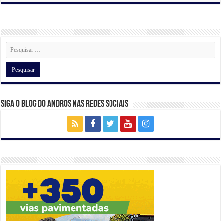
s
e
gr
er
e
e
A
b
a
dI
p
o
m
n
p
o
k
Siga o Blog do Andros nas Redes Sociais