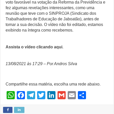
voto favorável na votação da Reforma da Previdência e
fez algumas revelações interessantes, como uma
reunião que teve com o SINPROJA (Sindicato dos
Trabalhadores de Educação de Jaboatão), antes de
tomar a sua decisão. O vídeo não foi editado, estamos
exibindo na íntegra como recebemos.
Assista o vídeo clicando aqui
.
13/08/2021 às 17:29 – Por Andros Silva
Compartilhe essa matéria, escolha uma rede abaixo.
W
F
T
T
Li
G
E
S
h
a
el
wi
n
m
m
h
at
c
e
tt
k
ail
ail
ar