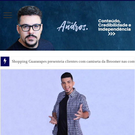
Shopping Guararapes presenteia clientes com camiseta da Broomer nas comp