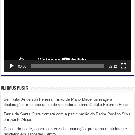
Tocador
de
vídeo
00:00
29:12
Últimos posts
Sem citar Anderson Ferreira, irmão de Mano Medeiros reage a
declarações e recebe apoio de vereadores como Getúlio Belém e Hugo
Festa de Santa Clara contará com a participação do Padre Rogério Silva
em Santo Aleixo
Depois do poste, agora foi a vez da iluminação: problema é totalmente
resolvido em Jaboatão Centro