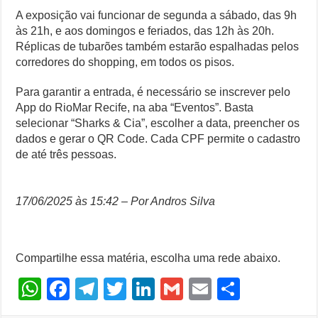
A exposição vai funcionar de segunda a sábado, das 9h
às 21h, e aos domingos e feriados, das 12h às 20h.
Réplicas de tubarões também estarão espalhadas pelos
corredores do shopping, em todos os pisos.
Para garantir a entrada, é necessário se inscrever pelo
App do RioMar Recife, na aba “Eventos”. Basta
selecionar “Sharks & Cia”, escolher a data, preencher os
dados e gerar o QR Code. Cada CPF permite o cadastro
de até três pessoas.
17/06/2025 às 15:42 – Por Andros Silva
Compartilhe essa matéria, escolha uma rede abaixo.
W
F
T
T
Li
G
E
S
h
a
el
wi
n
m
m
h