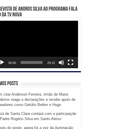
evista de Andros Silva ao programa Fala
 da TV Nova
ador
eo
00:00
29:12
mos posts
 citar Anderson Ferreira, irmão de Mano
eiros reage a declarações e recebe apoio de
readores como Getúlio Belém e Hugo
ta de Santa Clara contará com a participação
Padre Rogério Silva em Santo Aleixo
ois do poste, agora foi a vez da iluminação: