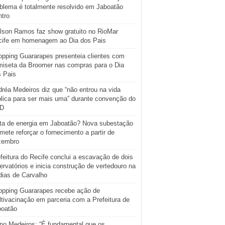
blema é totalmente resolvido em Jaboatão
tro
lson Ramos faz show gratuito no RioMar
cife em homenagem ao Dia dos Pais
pping Guararapes presenteia clientes com
iseta da Broomer nas compras para o Dia
s Pais
réa Medeiros diz que “não entrou na vida
lica para ser mais uma” durante convenção do
D
ta de energia em Jaboatão? Nova subestação
mete reforçar o fornecimento a partir de
zembro
feitura do Recife conclui a escavação de dois
ervatórios e inicia construção de vertedouro na
ias de Carvalho
opping Guararapes recebe ação de
tivacinação em parceria com a Prefeitura de
boatão
o Medeiros: “É fundamental que os