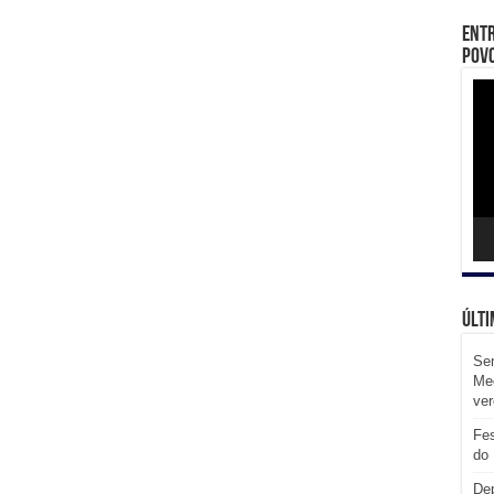
Entr
Povo
Toc
de
víd
Últi
Sem
Med
ve
Fes
do 
Dep