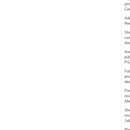
pro
Cen
Adi
Re
Sho
cam
do
And
púb
PS
Fal
pro
de
Pre
res
Abd
Sh
mul
Ja
Man