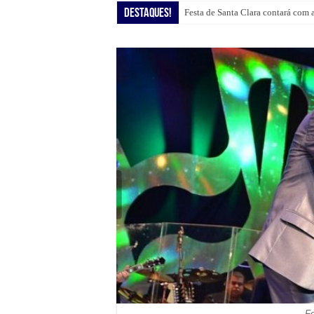
Destaques!
Festa de Santa Clara contará com 
Shopping Guararapes presenteia c
F