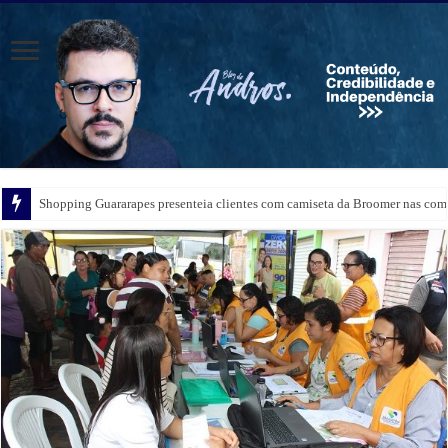
Shopping Guararapes presenteia clientes com camiseta da Broomer nas comp