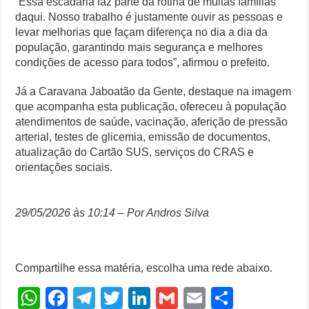
“Essa escadaria faz parte da rotina de muitas famílias
daqui. Nosso trabalho é justamente ouvir as pessoas e
levar melhorias que façam diferença no dia a dia da
população, garantindo mais segurança e melhores
condições de acesso para todos”, afirmou o prefeito.
Já a Caravana Jaboatão da Gente, destaque na imagem
que acompanha esta publicação, ofereceu à população
atendimentos de saúde, vacinação, aferição de pressão
arterial, testes de glicemia, emissão de documentos,
atualização do Cartão SUS, serviços do CRAS e
orientações sociais.
29/05/2026 às 10:14 – Por Andros Silva
Compartilhe essa matéria, escolha uma rede abaixo.
W
F
T
T
Li
G
E
S