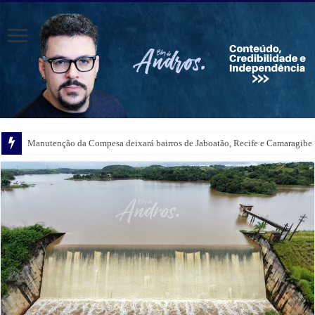
Festa de Santa Clara contará com a participação do Padre Rogério Silva em
Manutenção da Compesa deixará bairros de Jaboatão, Recife e Camaragibe s