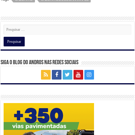
A
b
a
dI
p
o
m
n
p
o
k
Siga o Blog do Andros nas Redes Sociais