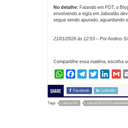
No detalhe:
Falando em PDT, o Blo
envolvendo a sigla em Jaboatão dev
segue sendo apurado, aguardando o
21/01/2026 às 12:53 – Por Andros Si
Compartilhe essa matéria, escolha 
W
F
T
T
Li
G
h
a
el
wi
n
at
c
e
tt
k
ai
Facebook
LinkedIn
Share
s
e
gr
er
e
Tags
JABOATÃO
JABOATÃODOSGUARARAP
A
b
a
dI
p
o
m
n