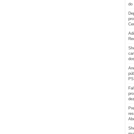
do 
Dep
pro
Cen
Adi
Re
Sho
cam
do
And
púb
PS
Fal
pro
de
Pre
res
Abd
Sh
mul