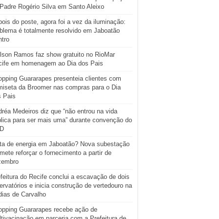
Padre Rogério Silva em Santo Aleixo
ois do poste, agora foi a vez da iluminação:
blema é totalmente resolvido em Jaboatão
tro
lson Ramos faz show gratuito no RioMar
cife em homenagem ao Dia dos Pais
pping Guararapes presenteia clientes com
iseta da Broomer nas compras para o Dia
s Pais
réa Medeiros diz que “não entrou na vida
lica para ser mais uma” durante convenção do
D
ta de energia em Jaboatão? Nova subestação
mete reforçar o fornecimento a partir de
zembro
feitura do Recife conclui a escavação de dois
ervatórios e inicia construção de vertedouro na
ias de Carvalho
opping Guararapes recebe ação de
tivacinação em parceria com a Prefeitura de