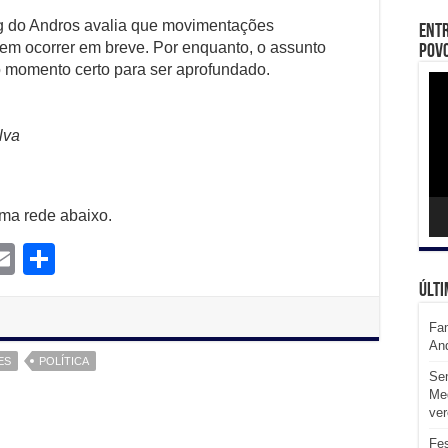
g do Andros avalia que movimentações
Entr
em ocorrer em breve. Por enquanto, o assunto
Povo
 momento certo para ser aprofundado.
Toc
de
víd
lva
uma rede abaixo.
E
S
m
m
h
Últi
l
ail
ar
Fam
e
An
ES
POLÍTICA
Sem
Med
ve
Fes