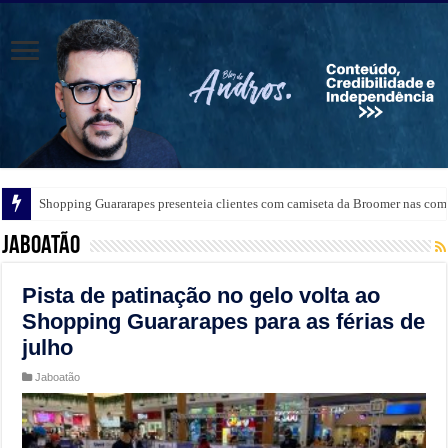
Festa de Santa Clara contará com a participação do Padre Rogério Silva em
Shopping Guararapes presenteia clientes com camiseta da Broomer nas comp
Jaboatão
Pista de patinação no gelo volta ao
Shopping Guararapes para as férias de
julho
Jaboatão