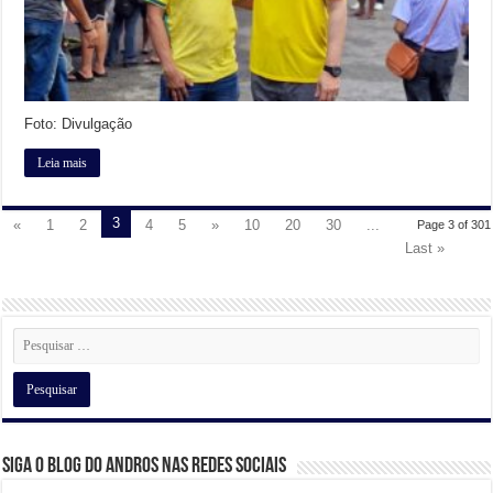
Foto: Divulgação
Leia mais
3
«
1
2
4
5
»
10
20
30
...
Page 3 of 301
Last »
Siga o Blog do Andros nas Redes Sociais