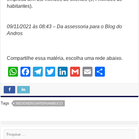
habitantes).
09/11/2021 às 08:43 – Da assessoria para o Blog do
Andros
Compartilhe essa matéria, escolha uma rede abaixo.
W
F
T
T
Li
G
E
S
h
a
el
wi
n
m
m
h
at
c
e
tt
k
ail
ail
ar
s
e
gr
er
e
e
Tags
NEOENERGIAPERNAMBUCO
A
b
a
dI
p
o
m
n
p
o