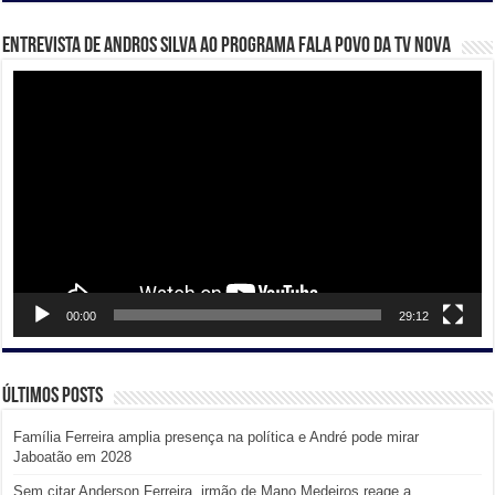
Entrevista de Andros Silva ao programa Fala Povo da TV Nova
Tocador
de
vídeo
00:00
29:12
Últimos posts
Família Ferreira amplia presença na política e André pode mirar
Jaboatão em 2028
Sem citar Anderson Ferreira, irmão de Mano Medeiros reage a