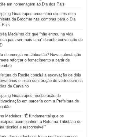
cife em homenagem ao Dia dos Pais
pping Guararapes presenteia clientes com
iseta da Broomer nas compras para o Dia
s Pais
réa Medeiros diz que “não entrou na vida
lica para ser mais uma” durante convenção do
D
ta de energia em Jaboatão? Nova subestação
mete reforçar o fornecimento a partir de
zembro
feitura do Recife conclui a escavação de dois
ervatórios e inicia construção de vertedouro na
ias de Carvalho
opping Guararapes recebe ação de
tivacinação em parceria com a Prefeitura de
boatão
o Medeiros: “É fundamental que os
icípios acompanhem a Reforma Tributária de
ma técnica e responsável”
tade dos nordestinos teme perder empregos