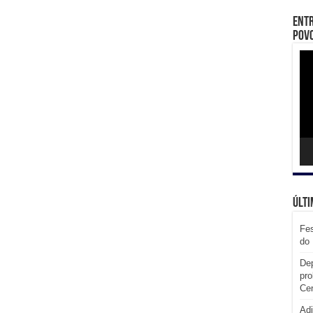
Entr
Povo
Toc
de
víd
Últi
Fes
do 
Dep
pro
Cen
Adi