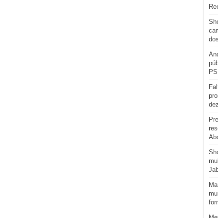
Re
Sho
cam
do
And
púb
PS
Fal
pro
de
Pre
res
Abd
Sh
mul
Ja
Man
mun
for
Me