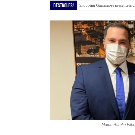
Destaques!
Festa de Santa Clara contará com 
Shopping Guararapes presenteia c
Marco Aurélio Filho