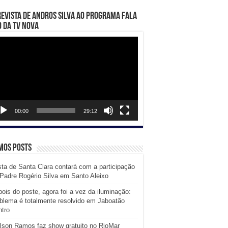
evista de Andros Silva ao programa Fala
 da TV Nova
ador
eo
00:00
29:12
mos posts
ta de Santa Clara contará com a participação
Padre Rogério Silva em Santo Aleixo
ois do poste, agora foi a vez da iluminação:
blema é totalmente resolvido em Jaboatão
tro
lson Ramos faz show gratuito no RioMar