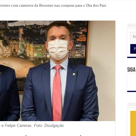
a participação do Padre Rogério Silva em Santo Aleixo
lientes com camiseta da Broomer nas compras para o Dia dos Pais
Siga
 e Felipe Carreras. Foto: Divulgação