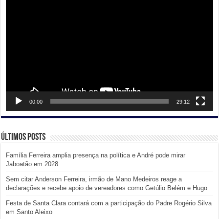
de
vídeo
00:00
29:12
Últimos posts
Família Ferreira amplia presença na política e André pode mirar
Jaboatão em 2028
Sem citar Anderson Ferreira, irmão de Mano Medeiros reage a
declarações e recebe apoio de vereadores como Getúlio Belém e Hugo
Festa de Santa Clara contará com a participação do Padre Rogério Silva
em Santo Aleixo