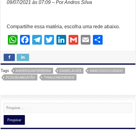
09/07/2021 às 07:09 – Por Andros Silva
Compartilhe essa matéria, escolha uma rede abaixo.
W
F
T
T
Li
G
E
S
h
a
el
wi
n
m
m
h
at
c
e
tt
k
ail
ail
ar
s
e
gr
er
e
e
Tags
ANDERSONFERREIRA
DANIELALVES
MARCIODOCURADO
A
b
a
dI
PCDOBJABOATÃO
THIAGOMODENESI
p
o
m
n
p
o
k