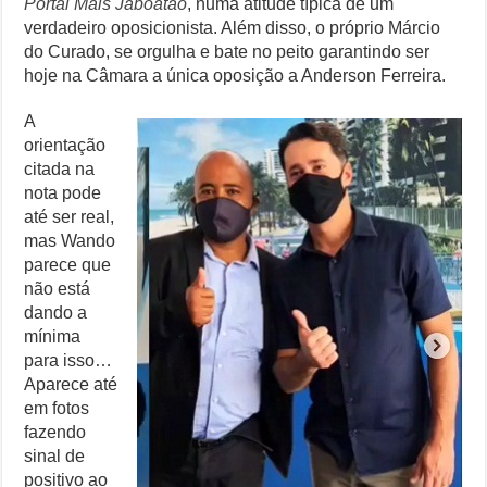
Portal Mais Jaboatão
, numa atitude típica de um
verdadeiro oposicionista. Além disso, o próprio Márcio
do Curado, se orgulha e bate no peito garantindo ser
hoje na Câmara a única oposição a Anderson Ferreira.
A
orientação
citada na
nota pode
até ser real,
mas Wando
parece que
não está
dando a
mínima
para isso…
Aparece até
em fotos
fazendo
sinal de
positivo ao