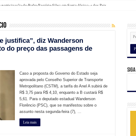
a participação do Padre Rogério Silva em Santo Aleixo
lientes com camiseta da Broomer nas compras para o Dia dos Pais
cio
e justifica”, diz Wanderson
to do preço das passagens de
Siga
Caso a proposta do Governo do Estado seja
aprovada pelo Conselho Superior de Transporte
Metropolitano (CSTM), a tarifa do Anel A subirá de
R$ 3,75 para R$ 4,10, enquanto a B custará R$
5,61. Para o deputado estadual Wanderson
Florêncio (PSC), que se manifestou sobre o
assunto nesta segunda-feira (7), …
Leia mais