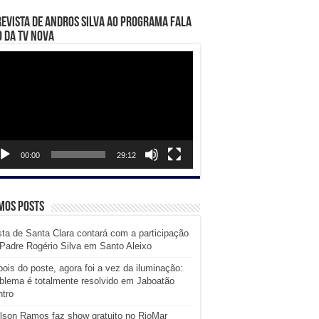
evista de Andros Silva ao programa Fala
 da TV Nova
ador
eo
00:00
29:12
mos posts
ta de Santa Clara contará com a participação
Padre Rogério Silva em Santo Aleixo
ois do poste, agora foi a vez da iluminação:
blema é totalmente resolvido em Jaboatão
tro
lson Ramos faz show gratuito no RioMar