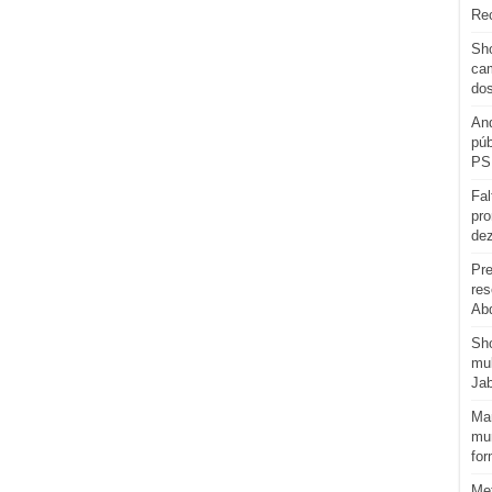
Re
Sho
cam
do
And
púb
PS
Fal
pro
de
Pre
res
Abd
Sh
mul
Ja
Man
mun
for
Me