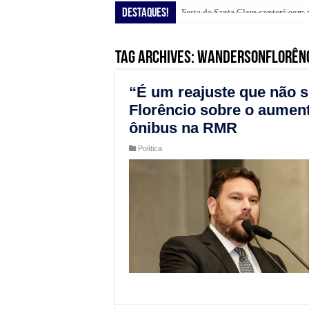
Destaques!
Festa de Santa Clara contará com 
Shopping Guararapes presenteia c
Tag Archives:
WandersonFlorên
“É um reajuste que não s
Florêncio sobre o aumen
ônibus na RMR
Política