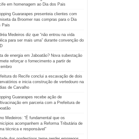
cife em homenagem ao Dia dos Pais
pping Guararapes presenteia clientes com
iseta da Broomer nas compras para o Dia
s Pais
réa Medeiros diz que “não entrou na vida
lica para ser mais uma” durante convenção do
D
ta de energia em Jaboatão? Nova subestação
mete reforçar o fornecimento a partir de
zembro
feitura do Recife conclui a escavação de dois
ervatórios e inicia construção de vertedouro na
ias de Carvalho
opping Guararapes recebe ação de
tivacinação em parceria com a Prefeitura de
boatão
o Medeiros: “É fundamental que os
icípios acompanhem a Reforma Tributária de
ma técnica e responsável”
tade dos nordestinos teme perder empregos