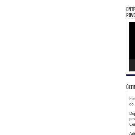
Entr
Povo
Toc
de
víd
Últi
Fes
do 
Dep
pro
Cen
Adi