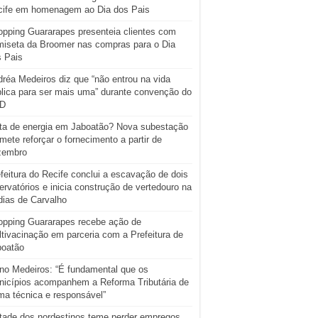
cife em homenagem ao Dia dos Pais
pping Guararapes presenteia clientes com
iseta da Broomer nas compras para o Dia
s Pais
réa Medeiros diz que “não entrou na vida
lica para ser mais uma” durante convenção do
D
ta de energia em Jaboatão? Nova subestação
mete reforçar o fornecimento a partir de
zembro
feitura do Recife conclui a escavação de dois
ervatórios e inicia construção de vertedouro na
ias de Carvalho
opping Guararapes recebe ação de
tivacinação em parceria com a Prefeitura de
boatão
o Medeiros: “É fundamental que os
icípios acompanhem a Reforma Tributária de
ma técnica e responsável”
tade dos nordestinos teme perder empregos