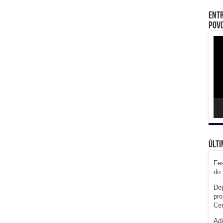
Entr
Povo
Toc
de
víd
Últi
Fes
do 
Dep
pro
Cen
Adi