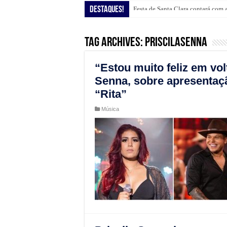
Destaques!
Festa de Santa Clara contará com 
Shopping Guararapes presenteia c
Tag Archives:
priscilasenna
“Estou muito feliz em vol
Senna, sobre apresentação
“Rita”
Música