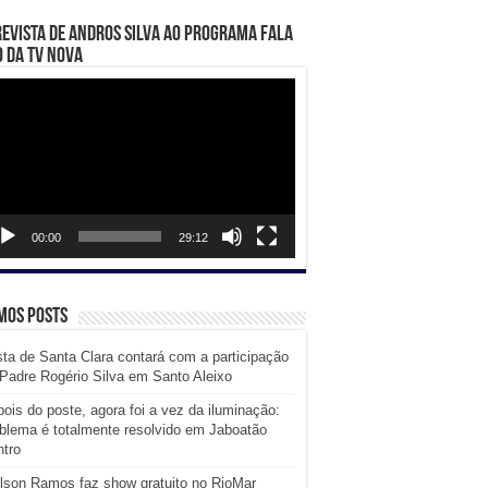
evista de Andros Silva ao programa Fala
 da TV Nova
ador
eo
00:00
29:12
mos posts
ta de Santa Clara contará com a participação
Padre Rogério Silva em Santo Aleixo
ois do poste, agora foi a vez da iluminação:
blema é totalmente resolvido em Jaboatão
tro
lson Ramos faz show gratuito no RioMar