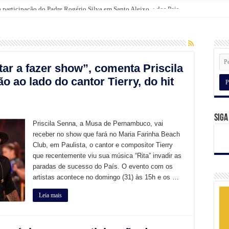
a participação do Padre Rogério Silva em Santo Aleixo
lientes com camiseta da Broomer nas compras para o Dia dos Pais
tar a fazer show”, comenta Priscila
 ao lado do cantor Tierry, do hit
Siga
Priscila Senna, a Musa de Pernambuco, vai
receber no show que fará no Maria Farinha Beach
Club, em Paulista, o cantor e compositor Tierry
que recentemente viu sua música “Rita” invadir as
paradas de sucesso do País. O evento com os
artistas acontece no domingo (31) às 15h e os …
Leia mais