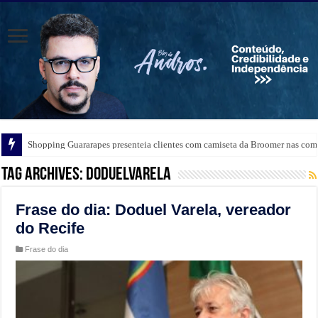
Festa de Santa Clara contará com a participação do Padre Rogério Silva em
Shopping Guararapes presenteia clientes com camiseta da Broomer nas comp
Tag Archives:
DoduelVarela
Frase do dia: Doduel Varela, vereador
do Recife
Frase do dia