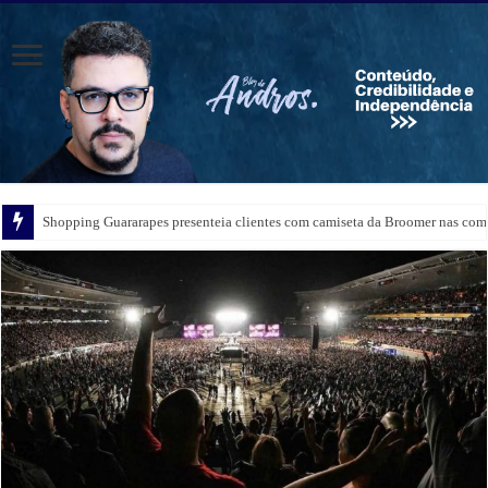
Shopping Guararapes presenteia clientes com camiseta da Broomer nas comp