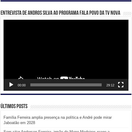
Entrevista de Andros Silva ao programa Fala Povo da TV Nova
Tocador
de
vídeo
00:00
29:12
Últimos posts
Família Ferreira amplia presença na política e André pode mirar
Jaboatão em 2028
Sem citar Anderson Ferreira, irmão de Mano Medeiros reage a