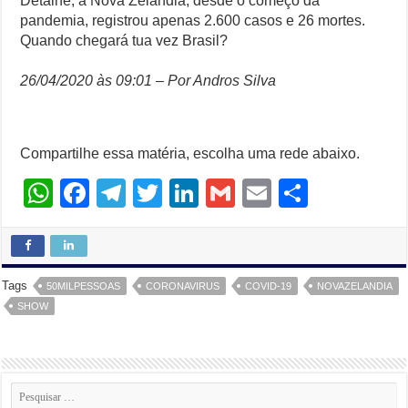
Detalhe, a Nova Zelândia, desde o começo da
pandemia, registrou apenas 2.600 casos e 26 mortes.
Quando chegará tua vez Brasil?
26/04/2020 às 09:01 – Por Andros Silva
Compartilhe essa matéria, escolha uma rede abaixo.
W
F
T
T
Li
G
E
S
h
a
el
wi
n
m
m
h
at
c
e
tt
k
ail
ail
ar
s
e
gr
er
e
e
Tags
50MILPESSOAS
CORONAVIRUS
COVID-19
NOVAZELANDIA
A
b
a
dI
SHOW
p
o
m
n
p
o
k