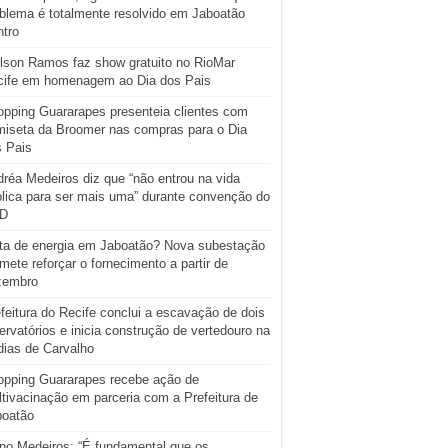
blema é totalmente resolvido em Jaboatão
tro
lson Ramos faz show gratuito no RioMar
cife em homenagem ao Dia dos Pais
pping Guararapes presenteia clientes com
iseta da Broomer nas compras para o Dia
s Pais
réa Medeiros diz que “não entrou na vida
lica para ser mais uma” durante convenção do
D
ta de energia em Jaboatão? Nova subestação
mete reforçar o fornecimento a partir de
zembro
feitura do Recife conclui a escavação de dois
ervatórios e inicia construção de vertedouro na
ias de Carvalho
opping Guararapes recebe ação de
tivacinação em parceria com a Prefeitura de
boatão
o Medeiros: “É fundamental que os