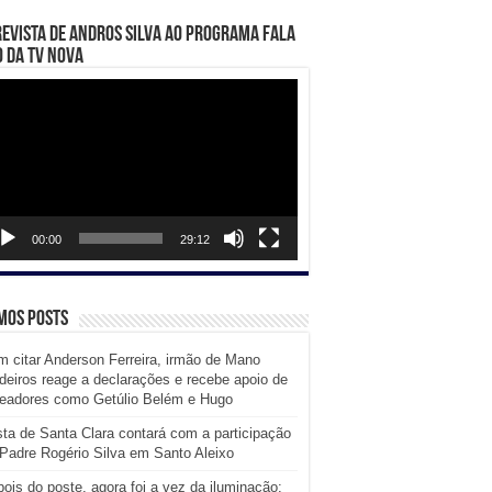
evista de Andros Silva ao programa Fala
 da TV Nova
ador
eo
00:00
29:12
mos posts
 citar Anderson Ferreira, irmão de Mano
eiros reage a declarações e recebe apoio de
readores como Getúlio Belém e Hugo
ta de Santa Clara contará com a participação
Padre Rogério Silva em Santo Aleixo
ois do poste, agora foi a vez da iluminação: