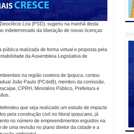
 Deoclécio Lira (PSD), sugeriu na manhã desta
mpo indeterminado da liberação de novas licenças
.
a pública realizada de forma virtual e proposta pela
tabilidade da Assembleia Legislativa de
mbientais na região costeira de Ipojuca, contou
tadual João Paulo (PCdoB), membro da comissão,
acaípe, CPRH, Ministério Público, Prefeitura e
gãos.
efendeu que seja realizado um estudo de impacto
s pela construção civil no litoral ipojucano, já
ento no número de empreendimentos erguidos na
 de uma revisão no plano diretor da cidade e a
rvação ambiental.