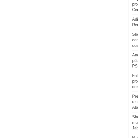
pro
Cen
Adi
Re
Sho
cam
do
And
púb
PS
Fal
pro
de
Pre
res
Abd
Sh
mul
Ja
Man