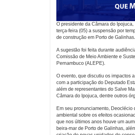
O presidente da Câmara do Ipojuca,
terça-feira (05) a suspensão por te
de construção em Porto de Galinhas
A sugestão foi feita durante audiênci
Comissão de Meio Ambiente e Susten
Pernambuco (ALEPE).
O evento, que discutiu os impactos a
com a participação do Deputado Es
além de representantes do Salve Mar
Câmara do Ipojuca, dentre outros ór
Em seu pronunciamento, Deoclécio d
ambiental sobre os efeitos ocasionado
que nos últimos anos houve um aum
beira-mar de Porto de Galinhas, além
criação de novas unidades de conse