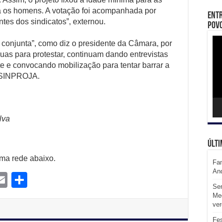
a os homens. A votação foi acompanhada por
Entr
ntes dos sindicatos”, externou.
Povo
Toc
 conjunta”, como diz o presidente da Câmara, por
de
víd
ruas para protestar, continuam dando entrevistas
te e convocando mobilização para tentar barrar a
 SINPROJA.
lva
Últi
uma rede abaixo.
Fam
An
E
S
Sem
m
m
h
Med
ve
l
ail
ar
Fes