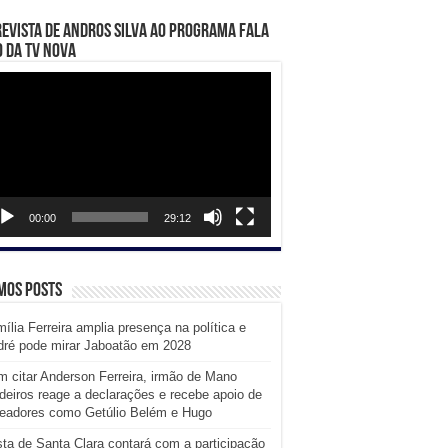
evista de Andros Silva ao programa Fala
 da TV Nova
ador
eo
00:00
29:12
mos posts
ília Ferreira amplia presença na política e
dré pode mirar Jaboatão em 2028
 citar Anderson Ferreira, irmão de Mano
eiros reage a declarações e recebe apoio de
readores como Getúlio Belém e Hugo
ta de Santa Clara contará com a participação