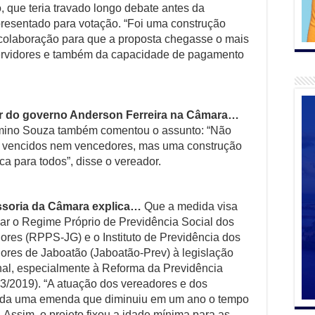
o, que teria travado longo debate antes da
apresentado para votação. “Foi uma construção
 colaboração para que a proposta chegasse o mais
servidores e também da capacidade de pagamento
er do governo Anderson Ferreira na Câmara…
mino Souza também comentou o assunto: “Não
 vencidos nem vencedores, mas uma construção
ca para todos”, disse o vereador.
soria da Câmara explica…
Que a medida visa
ar o Regime Próprio de Previdência Social dos
ores (RPPS-JG) e o Instituto de Previdência dos
ores de Jaboatão (Jaboatão-Prev) à legislação
nal, especialmente à Reforma da Previdência
3/2019). “A atuação dos vereadores e dos
ovada uma emenda que diminuiu em um ano o tempo
 Assim, o projeto fixou a idade mínima para as