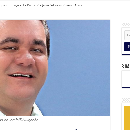
a participação do Padre Rogério Silva em Santo Aleixo
lientes com camiseta da Broomer nas compras para o Dia dos Pais
Siga
do da Igreja/Divulgação