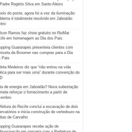
Padre Rogério Silva em Santo Aleixo
ois do poste, agora foi a vez da iluminação:
blema é totalmente resolvido em Jaboatão
tro
lson Ramos faz show gratuito no RioMar
cife em homenagem ao Dia dos Pais
pping Guararapes presenteia clientes com
iseta da Broomer nas compras para o Dia
s Pais
réa Medeiros diz que “não entrou na vida
lica para ser mais uma” durante convenção do
D
ta de energia em Jaboatão? Nova subestação
mete reforçar o fornecimento a partir de
zembro
feitura do Recife conclui a escavação de dois
ervatórios e inicia construção de vertedouro na
ias de Carvalho
opping Guararapes recebe ação de
tivacinação em parceria com a Prefeitura de