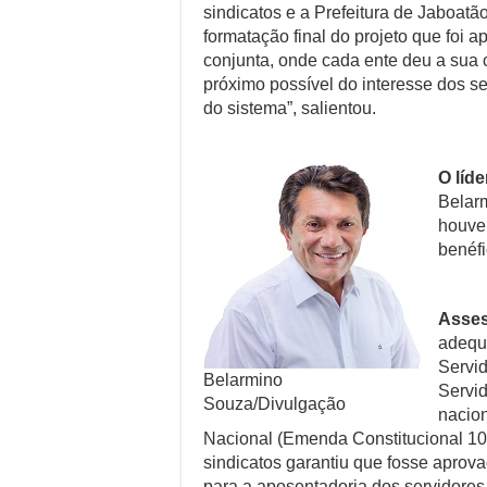
sindicatos e a Prefeitura de Jaboatã
formatação final do projeto que foi 
conjunta, onde cada ente deu a sua
próximo possível do interesse dos 
do sistema”, salientou.
O líd
Belar
houve
benéfi
Asses
adequ
Servid
Belarmino
Servid
Souza/Divulgação
nacio
Nacional (Emenda Constitucional 10
sindicatos garantiu que fosse apr
para a aposentadoria dos servidores.