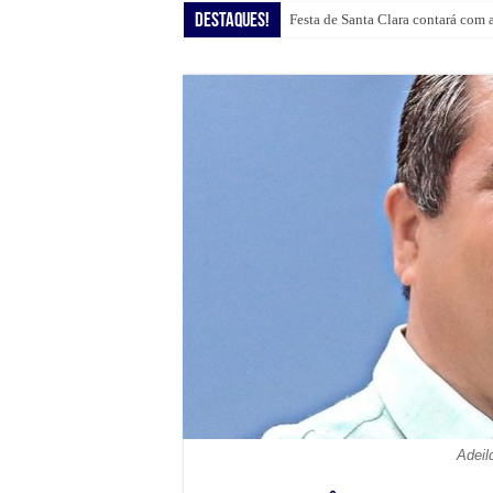
Destaques!
Festa de Santa Clara contará com 
Shopping Guararapes presenteia c
Adeil