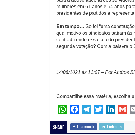
mulheres em 61 anos e 64 anos par
presidentes de partidos e representa
Em tempo…
Se foi “uma construção
qual motivo os sindicatos saíram às 
contradizendo essa fala do presiden
segunda votação? Com a palavra o
14
/
08/2021 às 13:07 – Por Andros Si
Compartilhe essa matéria, escolha 
W
F
T
T
Li
G
h
a
el
wi
n
at
c
e
tt
k
ai
Facebook
LinkedIn
Share