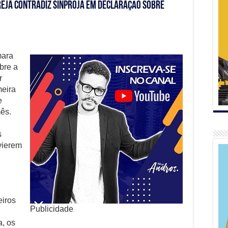
reja contradiz SINPROJA em declaração sobre
mara
bre a
r
meira
e
ês.
s
vierem
eiros
Publicidade
a, os