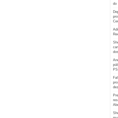
do 
Dep
pro
Cen
Adi
Re
Sho
cam
do
And
púb
PS
Fal
pro
de
Pre
res
Abd
Sh
mul