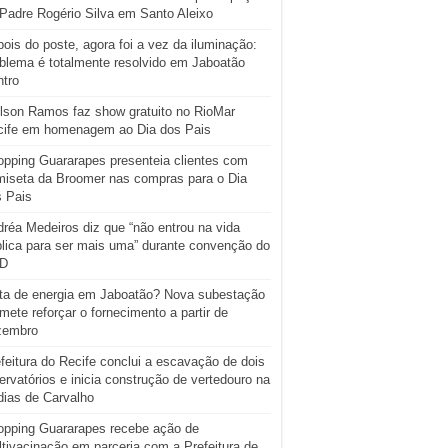
Padre Rogério Silva em Santo Aleixo
ois do poste, agora foi a vez da iluminação:
blema é totalmente resolvido em Jaboatão
tro
lson Ramos faz show gratuito no RioMar
cife em homenagem ao Dia dos Pais
pping Guararapes presenteia clientes com
iseta da Broomer nas compras para o Dia
s Pais
réa Medeiros diz que “não entrou na vida
lica para ser mais uma” durante convenção do
D
ta de energia em Jaboatão? Nova subestação
mete reforçar o fornecimento a partir de
zembro
feitura do Recife conclui a escavação de dois
ervatórios e inicia construção de vertedouro na
ias de Carvalho
opping Guararapes recebe ação de
tivacinação em parceria com a Prefeitura de