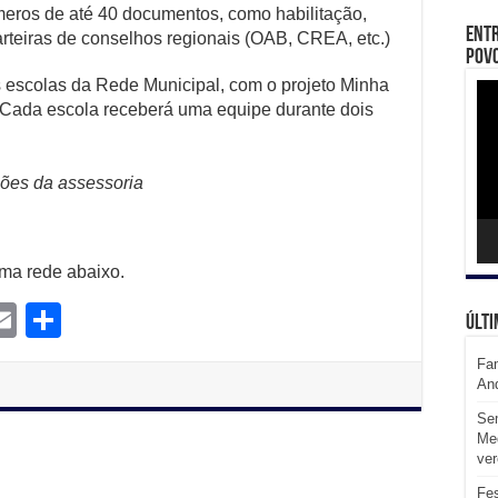
úmeros de até 40 documentos, como habilitação,
Entr
carteiras de conselhos regionais (OAB, CREA, etc.)
Povo
s escolas da Rede Municipal, com o projeto Minha
Toc
de
. Cada escola receberá uma equipe durante dois
víd
ões da assessoria
uma rede abaixo.
E
S
Últi
m
m
h
Fam
l
ail
ar
An
e
Sem
Med
ve
Fes