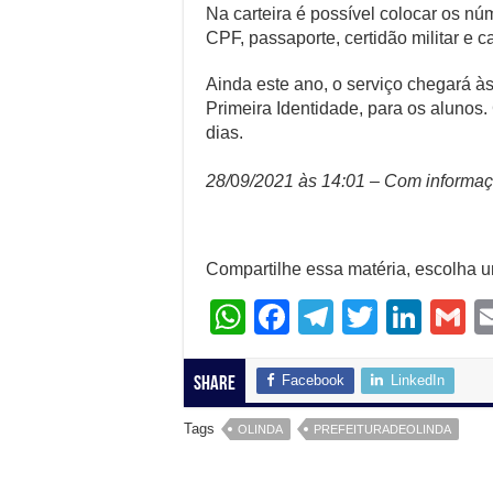
Na carteira é possível colocar os n
CPF, passaporte, certidão militar e 
Ainda este ano, o serviço chegará à
Primeira Identidade, para os alunos
dias.
28/
0
9/2021 às 14:01 – Com informaç
Compartilhe essa matéria, escolha 
W
F
T
T
Li
G
h
a
el
wi
n
at
c
e
tt
k
ai
Facebook
LinkedIn
Share
s
e
gr
er
e
Tags
OLINDA
PREFEITURADEOLINDA
A
b
a
dI