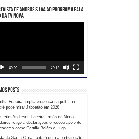
evista de Andros Silva ao programa Fala
 da TV Nova
ador
eo
00:00
29:12
mos posts
ília Ferreira amplia presença na política e
dré pode mirar Jaboatão em 2028
 citar Anderson Ferreira, irmão de Mano
eiros reage a declarações e recebe apoio de
readores como Getúlio Belém e Hugo
ta de Santa Clara contará com a participação