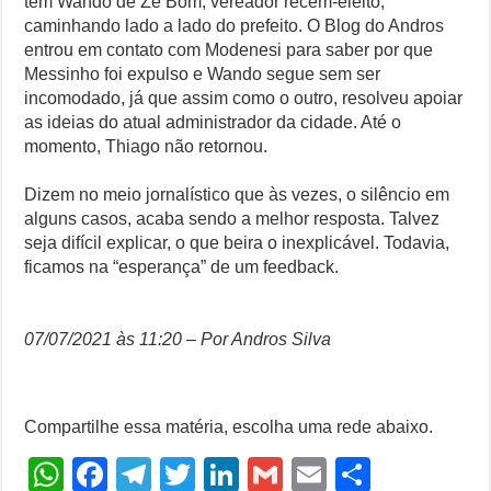
tem Wando de Zé Bom, vereador recém-eleito,
caminhando lado a lado do prefeito. O Blog do Andros
entrou em contato com Modenesi para saber por que
Messinho foi expulso e Wando segue sem ser
incomodado, já que assim como o outro, resolveu apoiar
as ideias do atual administrador da cidade. Até o
momento, Thiago não retornou.
Dizem no meio jornalístico que às vezes, o silêncio em
alguns casos, acaba sendo a melhor resposta. Talvez
seja difícil explicar, o que beira o inexplicável. Todavia,
ficamos na “esperança” de um feedback.
07/07/2021 às 11:20 – Por Andros Silva
Compartilhe essa matéria, escolha uma rede abaixo.
W
F
T
T
Li
G
E
S