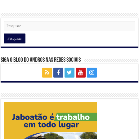
A
b
a
dI
p
o
m
n
p
o
k
Siga o Blog do Andros nas Redes Sociais