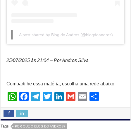
A post shared by Blog do Andros (@blogdoandros)
25/07/2025 às 21:04 – Por Andros Silva
Compartilhe essa matéria, escolha uma rede abaixo.
W
F
T
T
Li
G
E
S
h
a
el
wi
n
m
m
h
at
c
e
tt
k
ail
ail
ar
s
e
gr
er
e
e
Tags
POR QUE O BLOG DO ANDROS?