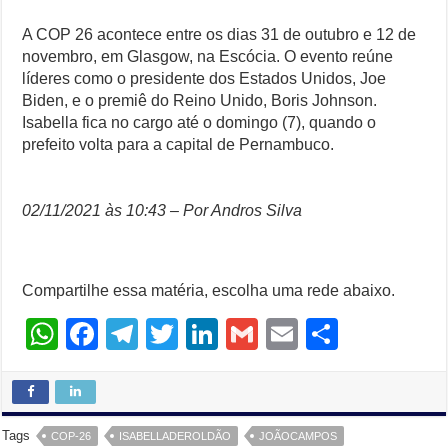
A COP 26 acontece entre os dias 31 de outubro e 12 de
novembro, em Glasgow, na Escócia. O evento reúne
líderes como o presidente dos Estados Unidos, Joe
Biden, e o premiê do Reino Unido, Boris Johnson.
Isabella fica no cargo até o domingo (7), quando o
prefeito volta para a capital de Pernambuco.
02/11/2021 às 10:43 – Por Andros Silva
Compartilhe essa matéria, escolha uma rede abaixo.
W
F
T
T
Li
G
E
S
h
a
el
wi
n
m
m
h
at
c
e
tt
k
ail
ail
ar
s
e
gr
er
e
e
Tags
COP-26
ISABELLADEROLDÃO
JOÃOCAMPOS