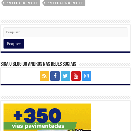
A
b
a
dI
PREFEITODORECIFE
PREFEITURADORECIFE
p
o
m
n
p
o
k
Siga o Blog do Andros nas Redes Sociais