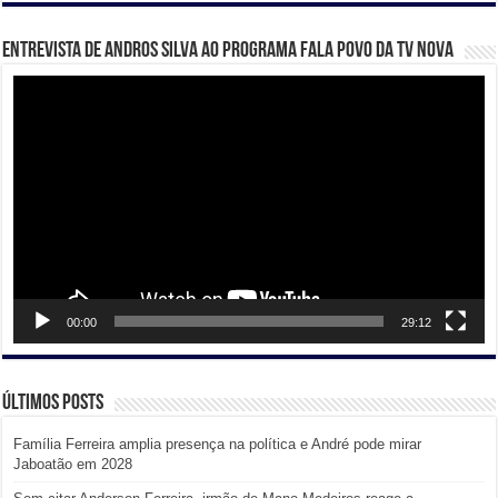
Entrevista de Andros Silva ao programa Fala Povo da TV Nova
Tocador
de
vídeo
00:00
29:12
Últimos posts
Família Ferreira amplia presença na política e André pode mirar
Jaboatão em 2028