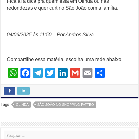
Fica aí a dica pra quem está em Olinda ou nas
redondezas e quer curtir o São João com a família.
04/06/2025 às 11:50 – Por Andros Silva
Compartilhe essa matéria, escolha uma rede abaixo.
W
F
T
T
Li
G
E
S
h
a
el
wi
n
m
m
h
at
c
e
tt
k
ail
ail
ar
s
e
gr
er
e
e
Tags
OLINDA
SÃO JOÃO NO SHOPPING PATTEO
A
b
a
dI
p
o
m
n
p
o