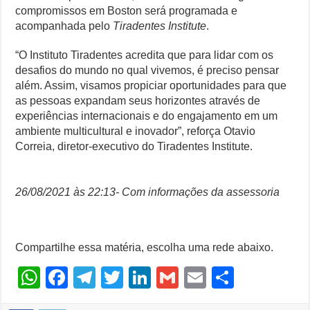
compromissos em Boston será programada e
acompanhada pelo
Tiradentes Institute
.
“O Instituto Tiradentes acredita que para lidar com os
desafios do mundo no qual vivemos, é preciso pensar
além. Assim, visamos propiciar oportunidades para que
as pessoas expandam seus horizontes através de
experiências internacionais e do engajamento em um
ambiente multicultural e inovador”, reforça Otavio
Correia, diretor-executivo do Tiradentes Institute.
26/08/2021 às 22:13- Com informações da assessoria
Compartilhe essa matéria, escolha uma rede abaixo.
W
F
T
T
Li
G
E
S
h
a
el
wi
n
m
m
h