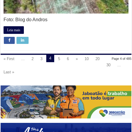
Foto: Blog do Andros
Leia mais
4
« First
...
2
3
5
6
»
10
20
Page 4 of 485
30
...
Last »