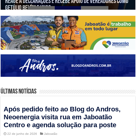
pode mirar Jaboatão em 2028
Getúlio Belém e Hugo
Padre Rogério Silva em Santo Aleixo
Últimas notícias
Após pedido feito ao Blog do Andros,
Neoenergia visita rua em Jaboatão
Centro e agenda solução para poste
22 de junho de 2026
Jaboatão