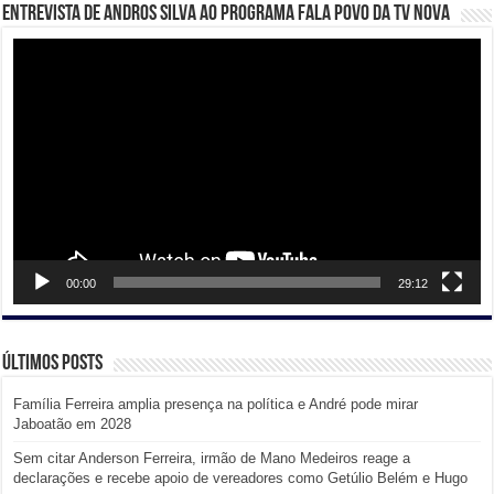
Entrevista de Andros Silva ao programa Fala Povo da TV Nova
Tocador
de
vídeo
00:00
29:12
Últimos posts
Família Ferreira amplia presença na política e André pode mirar
Jaboatão em 2028
Sem citar Anderson Ferreira, irmão de Mano Medeiros reage a
declarações e recebe apoio de vereadores como Getúlio Belém e Hugo