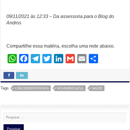
09
/
11/2021 às 12:33 – Da assessoria para o Blog do
Andros
Compartilhe essa matéria, escolha uma rede abaixo.
W
F
T
T
Li
G
E
S
h
a
el
wi
n
m
m
h
at
c
e
tt
k
ail
ail
ar
s
e
gr
er
e
e
Tags
CÂNCERDEPRÓSTATA
NOVEMBROAZUL
SAÚDE
A
b
a
dI
p
o
m
n
p
o
k