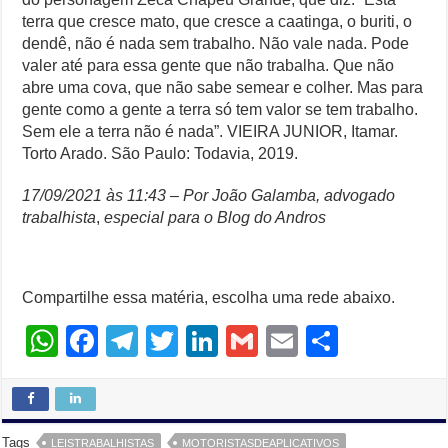
terra que cresce mato, que cresce a caatinga, o buriti, o
dendê, não é nada sem trabalho. Não vale nada. Pode
valer até para essa gente que não trabalha. Que não
abre uma cova, que não sabe semear e colher. Mas para
gente como a gente a terra só tem valor se tem trabalho.
Sem ele a terra não é nada”. VIEIRA JUNIOR, Itamar.
Torto Arado. São Paulo: Todavia, 2019.
17/09/2021 às 11:43 – Por João Galamba, advogado
trabalhista
,
especial para o Blog do Andros
Compartilhe essa matéria, escolha uma rede abaixo.
W
F
T
T
Li
G
E
S
h
a
el
wi
n
m
m
h
at
c
e
tt
k
ail
ail
ar
s
e
gr
er
e
e
Tags
LEISTRABALHISTAS
MOTORISTASDEAPLICATIVOS