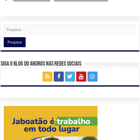
A
b
a
dI
p
o
m
n
p
o
k
Siga o Blog do Andros nas Redes Sociais