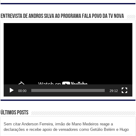
Entrevista de Andros Silva ao programa Fala Povo da TV Nova
Tocador
de
vídeo
00:00
29:12
Últimos posts
Sem citar Anderson Ferreira, irmão de Mano Medeiros reage a
declarações e recebe apoio de vereadores como Getúlio Belém e Hugo