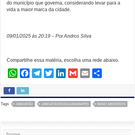
do município que governa, considerando levar para a
vida a maior marca da cidade.
09/01/2025 às 20:19 – Por Andros Silva
Compartilhe essa matéria, escolha uma rede abaixo.
W
F
T
T
Li
G
E
S
h
a
el
wi
n
m
m
h
at
c
e
tt
k
ail
ail
ar
s
e
gr
er
e
e
Tags
JABOATÃO
JABOATÃODOSGUARARAPES
MANO MEDEIROS
A
b
a
dI
p
o
m
n
p
o