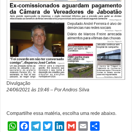
Divulgação
24/06/2021 às 19:46 – Por Andros Silva
Compartilhe essa matéria, escolha uma rede abaixo.
W
F
T
T
Li
G
E
S