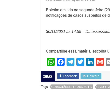
Boletim emitido na segunda-feira (2
notificações de casos suspeitos de d
30/11/2021 às 14:59 – Da assessoria
Compartilhe essa matéria, escolha 
W
F
T
T
Li
G
h
a
el
wi
n
at
c
e
tt
k
ai
Facebook
LinkedIn
Share
s
e
gr
er
e
Tags
JABOATÃODOSGUARARAPES
SAÚDEVI
A
b
a
dI
p
o
m
n
p
o