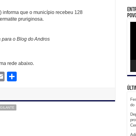
Entr
9) informa que o município recebeu 128
Povo
ermatite pruriginosa.
Toc
de
víd
 para o Blog do Andros
uma rede abaixo.
E
S
m
m
h
Últi
l
ail
ar
Fes
e
do 
GILANTE
Dep
pro
Cen
Adi