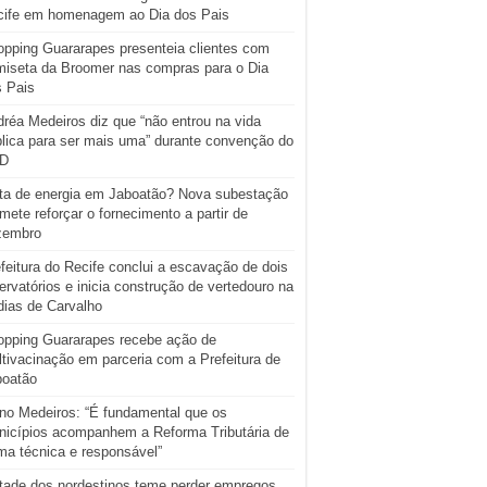
cife em homenagem ao Dia dos Pais
pping Guararapes presenteia clientes com
iseta da Broomer nas compras para o Dia
s Pais
réa Medeiros diz que “não entrou na vida
lica para ser mais uma” durante convenção do
D
ta de energia em Jaboatão? Nova subestação
mete reforçar o fornecimento a partir de
zembro
feitura do Recife conclui a escavação de dois
ervatórios e inicia construção de vertedouro na
ias de Carvalho
opping Guararapes recebe ação de
tivacinação em parceria com a Prefeitura de
boatão
o Medeiros: “É fundamental que os
icípios acompanhem a Reforma Tributária de
ma técnica e responsável”
tade dos nordestinos teme perder empregos