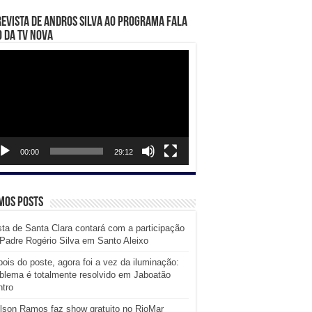
evista de Andros Silva ao programa Fala
 da TV Nova
ador
eo
00:00
29:12
mos posts
ta de Santa Clara contará com a participação
Padre Rogério Silva em Santo Aleixo
ois do poste, agora foi a vez da iluminação:
blema é totalmente resolvido em Jaboatão
tro
lson Ramos faz show gratuito no RioMar