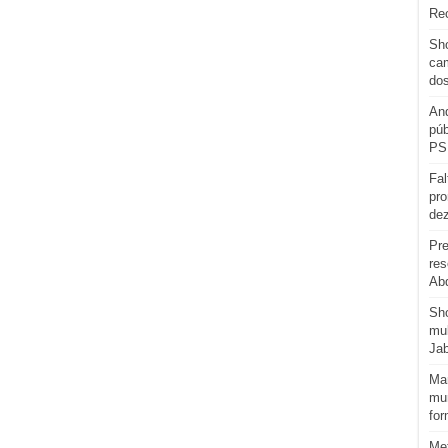
Re
Sho
cam
do
And
púb
PS
Fal
pro
de
Pre
res
Abd
Sh
mul
Ja
Man
mun
for
Me