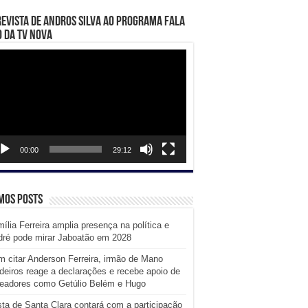
evista de Andros Silva ao programa Fala
 da TV Nova
ador
eo
00:00
29:12
mos posts
ília Ferreira amplia presença na política e
dré pode mirar Jaboatão em 2028
 citar Anderson Ferreira, irmão de Mano
eiros reage a declarações e recebe apoio de
readores como Getúlio Belém e Hugo
ta de Santa Clara contará com a participação