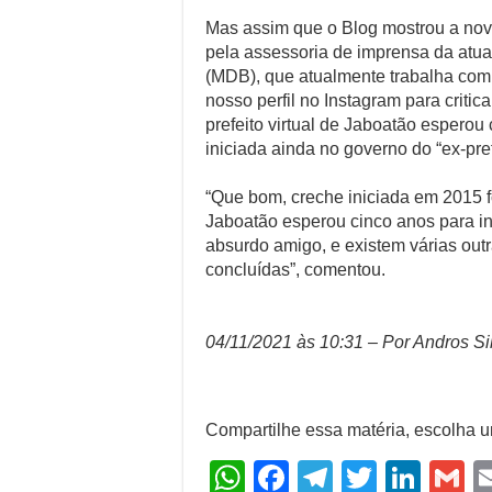
Mas assim que o Blog mostrou a nov
pela assessoria de imprensa da atua
(MDB), que atualmente trabalha com
nosso perfil no Instagram para critic
prefeito virtual de Jaboatão esperou 
iniciada ainda no governo do “ex-pre
“Que bom, creche iniciada em 2015 fo
Jaboatão esperou cinco anos para in
absurdo amigo, e existem várias out
concluídas”, comentou.
04/11/2021 às 10:31 – Por Andros Si
Compartilhe essa matéria, escolha 
W
F
T
T
Li
G