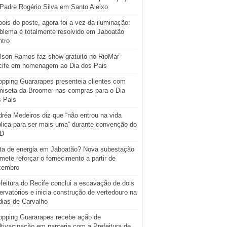
Padre Rogério Silva em Santo Aleixo
ois do poste, agora foi a vez da iluminação:
blema é totalmente resolvido em Jaboatão
tro
lson Ramos faz show gratuito no RioMar
cife em homenagem ao Dia dos Pais
pping Guararapes presenteia clientes com
iseta da Broomer nas compras para o Dia
s Pais
réa Medeiros diz que “não entrou na vida
lica para ser mais uma” durante convenção do
D
ta de energia em Jaboatão? Nova subestação
mete reforçar o fornecimento a partir de
zembro
feitura do Recife conclui a escavação de dois
ervatórios e inicia construção de vertedouro na
ias de Carvalho
opping Guararapes recebe ação de
tivacinação em parceria com a Prefeitura de