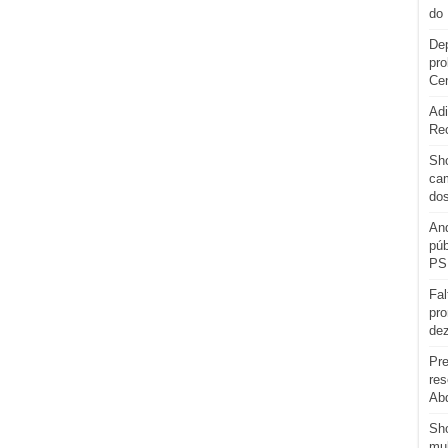
do 
Dep
pro
Cen
Adi
Re
Sho
cam
do
And
púb
PS
Fal
pro
de
Pre
res
Abd
Sh
mul