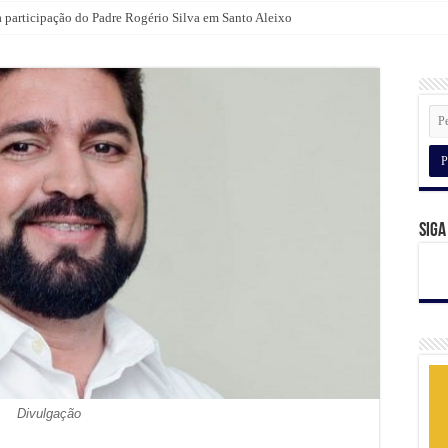
a participação do Padre Rogério Silva em Santo Aleixo
lientes com camiseta da Broomer nas compras para o Dia dos Pais
Siga
Divulgação