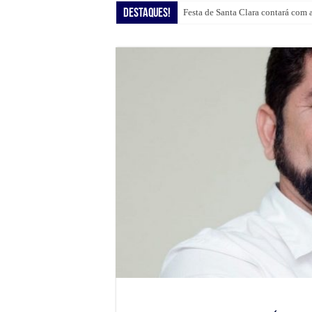
Destaques!
Festa de Santa Clara contará com 
Shopping Guararapes presenteia c