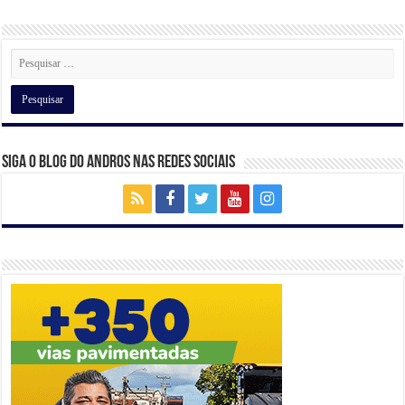
p
o
m
n
p
o
k
Siga o Blog do Andros nas Redes Sociais