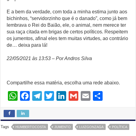
E a bem da verdade, com toda a minha estima junto aos
bichinhos, “servidorzinho que é o danado”, como já bem
lembrava o Rei do Baião, ele, o animal, nem merece ter
sua raça citada em brigas de certos políticos. Respeitem
os jumentos, afinal eles tem muitas virtudes, ao contrário
de… deixa para lá!
22/05/2021 às 13:53 – Por Andros Silva
Compartilhe essa matéria, escolha uma rede abaixo.
W
F
T
T
Li
G
E
S
h
a
el
wi
n
m
m
h
at
c
e
tt
k
ail
ail
ar
s
e
gr
er
e
e
Tags
HUMBERTOCOSTA
JUMENTO
LUIZGONZAGA
POLÍTICA
A
b
a
dI