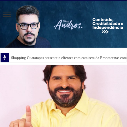
Festa de Santa Clara contará com a participação do Padre Rogério Silva em
Shopping Guararapes presenteia clientes com camiseta da Broomer nas comp