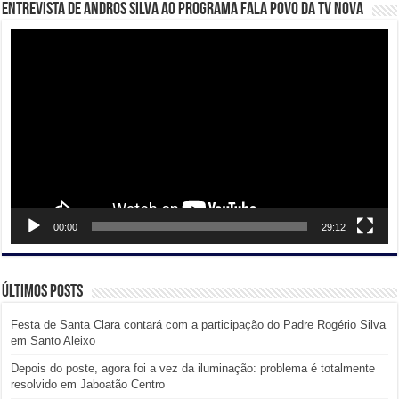
Entrevista de Andros Silva ao programa Fala Povo da TV Nova
Tocador
de
vídeo
00:00
29:12
Últimos posts
Festa de Santa Clara contará com a participação do Padre Rogério Silva
em Santo Aleixo
Depois do poste, agora foi a vez da iluminação: problema é totalmente
resolvido em Jaboatão Centro