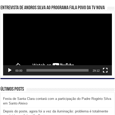
Entrevista de Andros Silva ao programa Fala Povo da TV Nova
Tocador
de
vídeo
00:00
29:12
Últimos posts
Festa de Santa Clara contará com a participação do Padre Rogério Silva
em Santo Aleixo
Depois do poste, agora foi a vez da iluminação: problema é totalmente