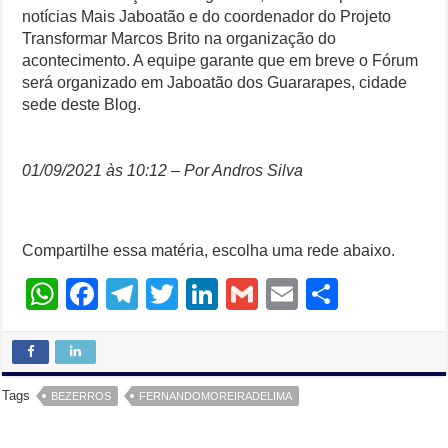
notícias Mais Jaboatão e do coordenador do Projeto
Transformar Marcos Brito na organização do
acontecimento. A equipe garante que em breve o Fórum
será organizado em Jaboatão dos Guararapes, cidade
sede deste Blog.
01/09/2021 às 10:12 – Por Andros Silva
Compartilhe essa matéria, escolha uma rede abaixo.
W
F
T
T
Li
G
E
S
h
a
el
wi
n
m
m
h
at
c
e
tt
k
ail
ail
ar
s
e
gr
er
e
e
Tags
BEZERROS
FERNANDOMOREIRADELIMA
A
b
a
dI