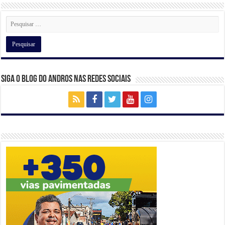
p
o
m
n
p
o
k
Siga o Blog do Andros nas Redes Sociais