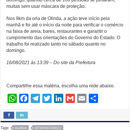
muitas sem usar máscara de proteção.
Nos 9km da orla de Olinda, a ação teve início pela
manhã e foi até o início da noite para verificar o comércio
na faixa de areia, bares, restaurantes e garantir o
cumprimento das orientações do Governo do Estado. O
trabalho foi realizado tanto no sábado quanto no
domingo.
16/08/2021 às 13:39 –
Do site da Prefeitura
Compartilhe essa matéria, escolha uma rede abaixo.
W
F
T
T
Li
G
E
S
h
a
el
wi
n
m
m
h
at
c
e
tt
k
ail
ail
ar
s
e
gr
er
e
e
Tags
OLINDA
SÍTIOHISTÓRICO