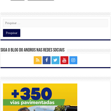
A
b
a
dI
p
o
m
n
p
o
k
Siga o Blog do Andros nas Redes Sociais