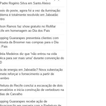
Padre Rogério Silva em Santo Aleixo
ois do poste, agora foi a vez da iluminação:
blema é totalmente resolvido em Jaboatão
tro
lson Ramos faz show gratuito no RioMar
cife em homenagem ao Dia dos Pais
pping Guararapes presenteia clientes com
iseta da Broomer nas compras para o Dia
s Pais
réa Medeiros diz que “não entrou na vida
lica para ser mais uma” durante convenção do
D
ta de energia em Jaboatão? Nova subestação
mete reforçar o fornecimento a partir de
zembro
feitura do Recife conclui a escavação de dois
ervatórios e inicia construção de vertedouro na
ias de Carvalho
opping Guararapes recebe ação de
tivacinação em parceria com a Prefeitura de