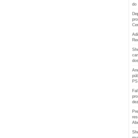
do 
Dep
pro
Cen
Adi
Re
Sho
cam
do
And
púb
PS
Fal
pro
de
Pre
res
Abd
Sh
mul