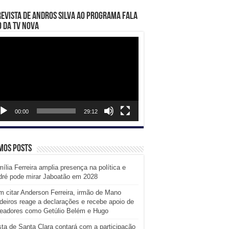
evista de Andros Silva ao programa Fala
 da TV Nova
ador
eo
00:00
29:12
mos posts
ília Ferreira amplia presença na política e
dré pode mirar Jaboatão em 2028
 citar Anderson Ferreira, irmão de Mano
eiros reage a declarações e recebe apoio de
readores como Getúlio Belém e Hugo
ta de Santa Clara contará com a participação