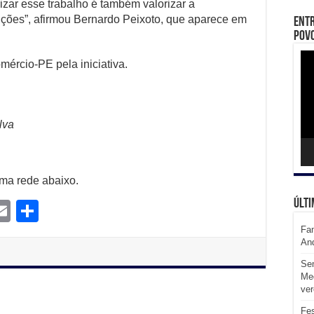
izar esse trabalho é também valorizar a
uições”, afirmou Bernardo Peixoto, que aparece em
Entr
Povo
Toc
ércio-PE pela iniciativa.
de
víd
lva
uma rede abaixo.
Últi
E
S
m
m
h
Fam
An
l
ail
ar
Sem
e
Med
ve
Fes