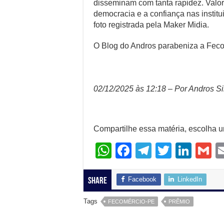
disseminam com tanta rapidez. Valor
democracia e a confiança nas instit
foto registrada pela Maker Midia.
O Blog do Andros parabeniza a Fecom
02/12/2025 às 12:18 – Por Andros Si
Compartilhe essa matéria, escolha 
W
F
T
T
Li
G
h
a
el
wi
n
at
c
e
tt
k
ai
Facebook
LinkedIn
Share
s
e
gr
er
e
Tags
FECOMÉRCIO-PE
PRÊMIO
A
b
a
dI