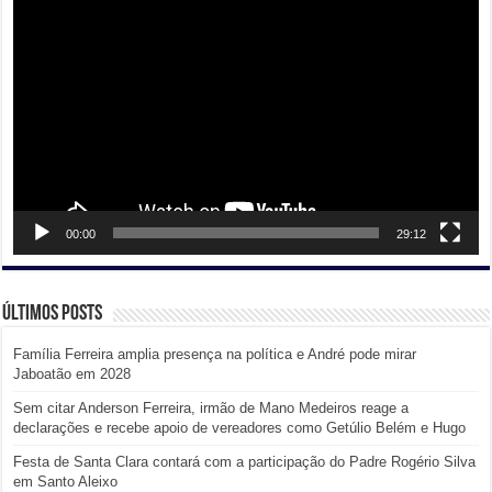
de
vídeo
00:00
29:12
Últimos posts
Família Ferreira amplia presença na política e André pode mirar
Jaboatão em 2028
Sem citar Anderson Ferreira, irmão de Mano Medeiros reage a
declarações e recebe apoio de vereadores como Getúlio Belém e Hugo
Festa de Santa Clara contará com a participação do Padre Rogério Silva
em Santo Aleixo