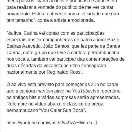
meus passos. Nada acontece por acaso e aqui estou
para realizar a vontade do público de me ver cantar
novamente. Estou realmente numa felicidade que não
tem tamanho”, conta a artista emocionada.
Na live, Carina vai contar com as participações
especiais dos ex-companheiros de palco Júnior Paz e
Esdras Azevedo. João Santos, que fez parte da Banda
Carina, outro grupo que teve a cantora pernambucana
nos vocais, também vai participar das comemorações de
duas décadas da vocalista no ritmo consagrado
nacionalmente por Reginaldo Rossi.
O ao vivo está previsto para começar às 21h no
canal
que a cantora mantém ativo no YouTube
. No repertório,
os antigos hits e várias surpresas serão apresentadas.
Relembre no vídeo abaixo o clássico do brega
pernambucano “Vou Calar Sua Boca”.
https://youtube.com/watch?v=9zAHWim5-LI