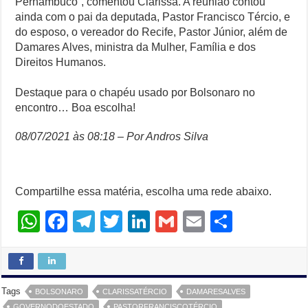
Pernambuco”, comentou Clarissa. A reunião contou
ainda com o pai da deputada, Pastor Francisco Tércio, e
do esposo, o vereador do Recife, Pastor Júnior, além de
Damares Alves, ministra da Mulher, Família e dos
Direitos Humanos.
Destaque para o chapéu usado por Bolsonaro no
encontro… Boa escolha!
08/07/2021 às 08:18 – Por Andros Silva
Compartilhe essa matéria, escolha uma rede abaixo.
W
F
T
T
Li
G
E
S
h
a
el
wi
n
m
m
h
at
c
e
tt
k
ail
ail
ar
s
e
gr
er
e
e
Tags
BOLSONARO
CLARISSATÉRCIO
DAMARESALVES
GOVERNODOESTADO
PASTORFRANCISCOTÉRCIO