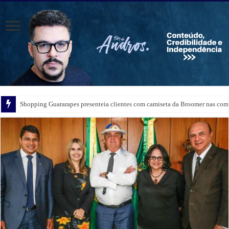
Shopping Guararapes presenteia clientes com camiseta da Broomer nas comp