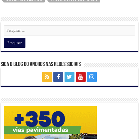
A
b
a
dI
p
o
m
n
p
o
k
Siga o Blog do Andros nas Redes Sociais