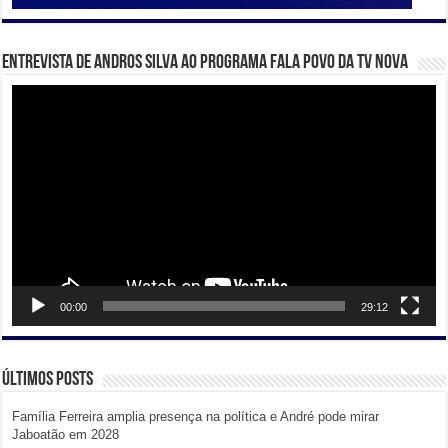
Entrevista de Andros Silva ao programa Fala Povo da TV Nova
Tocador
de
vídeo
00:00
29:12
Últimos posts
Família Ferreira amplia presença na política e André pode mirar
Jaboatão em 2028