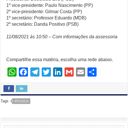
1º vice-presidente: Paulo Nascimento (PP)
2º vice-presidente: Gilmar Costa (PP)
1º secretário: Professor Eduardo (MDB)
2º secretário: Danda Positivo (PSB)
11/08/2021 às 10:50 – Com informações da assessoria
Compartilhe essa matéria, escolha uma rede abaixo.
W
F
T
T
Li
G
E
S
h
a
el
wi
n
m
m
h
at
c
e
tt
k
ail
ail
ar
s
e
gr
er
e
e
Tags
IPOJUCA
A
b
a
dI
p
o
m
n
p
o