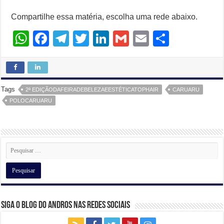
Compartilhe essa matéria, escolha uma rede abaixo.
W
F
T
T
Li
G
E
S
h
a
el
wi
n
m
m
h
at
c
e
tt
k
ail
ail
ar
s
e
gr
er
e
e
Tags
2ª EDIÇÃODAFEIRADEBELEZAEESTÉTICATOPHAIR
CARUARU
A
b
a
dI
POLOCARUARU
p
o
m
n
p
o
k
Siga o Blog do Andros nas Redes Sociais