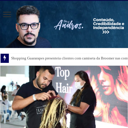
Shopping Guararapes presenteia clientes com camiseta da Broomer nas comp