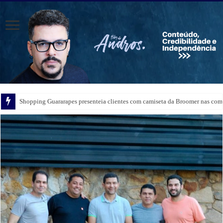
Festa de Santa Clara contará com a participação do Padre Rogério Silva em
Shopping Guararapes presenteia clientes com camiseta da Broomer nas comp