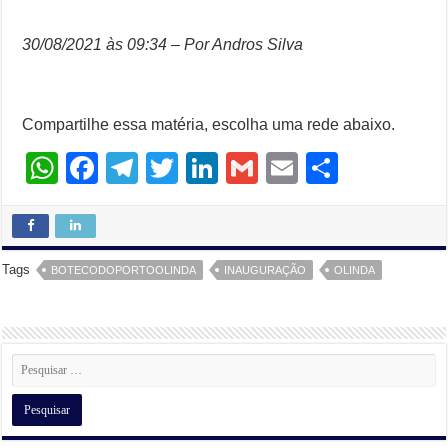
30/08/2021 às 09:34 – Por Andros Silva
Compartilhe essa matéria, escolha uma rede abaixo.
W
F
T
T
Li
G
E
S
h
a
el
wi
n
m
m
h
at
c
e
tt
k
ail
ail
ar
s
e
gr
er
e
e
Tags
BOTECODOPORTOOLINDA
INAUGURAÇÃO
OLINDA
A
b
a
dI
p
o
m
n
p
o
k