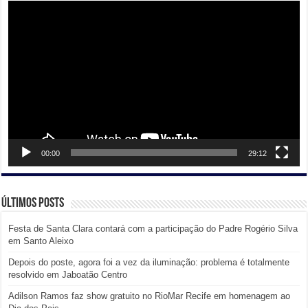
Tocador
de
vídeo
00:00
29:12
Últimos posts
Festa de Santa Clara contará com a participação do Padre Rogério Silva
em Santo Aleixo
Depois do poste, agora foi a vez da iluminação: problema é totalmente
resolvido em Jaboatão Centro
Adilson Ramos faz show gratuito no RioMar Recife em homenagem ao